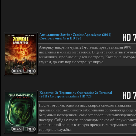
Апокалипсис Зомби / Zombie Apocalypse (2011)
Смотреть онлайн в HD 720
Америку накрыла чума 21-го века, превратившая 90%
населения в живых мертвецов. В центре событий группа
выживших, пробивающаяся к острову Каталина, которы
слухам, до сих пор не затронул вирус.
676
0
Карантин 2: Терминал / Quarantine 2: Terminal
(2011) Смотреть онлайн в HD 720
После того, как один из пассажиров самолета выказал
признаки необъяснимого заболевания сопровождающег
безумным поведением, самолет совершил вынужденну
посадку. Сойдя с трапа пассажиры рейса обнаруживают
карантинной зоне, в которую превратили терминал при
422
0
городские службы.