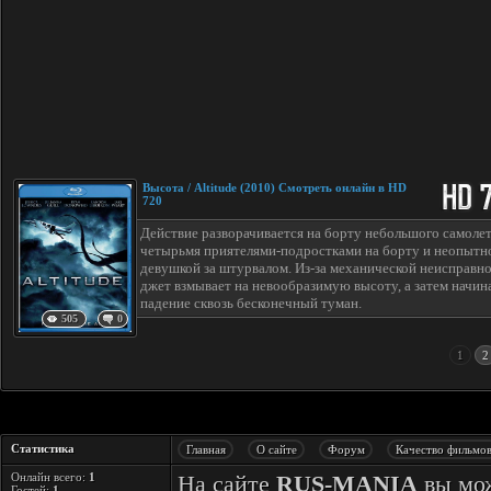
Высота / Altitude (2010) Смотреть онлайн в HD
720
Действие разворачивается на борту небольшого самолет
четырьмя приятелями-подростками на борту и неопытн
девушкой за штурвалом. Из-за механической неисправн
джет взмывает на невообразимую высоту, а затем начин
падение сквозь бесконечный туман.
505
0
1
2
Статистика
Главная
О сайте
Форум
Качество фильмо
Онлайн всего:
1
На сайте
RUS-MANIA
вы мож
Гостей:
1