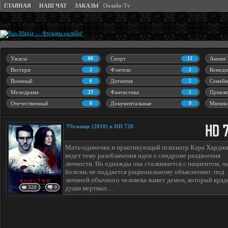
ГЛАВНАЯ
НАШ ЧАТ
ЗАКАЗЫ
Онлайн-Tv
Ужасы
88
Спорт
12
Аниме
Вестерн
2
Фэнтези
2
Комеди
Военный
6
Детектив
2
Семейн
Мелодрама
23
Фантастика
5
Приклю
Отечественный
8
Документальные
9
Мюзик
Убeжище (2010) в HD 720
Мать-одиночка и практикующий психиатр Кара Хардин
ведет тему разоблачения идеи о синдроме раздвоения
личности. Но однажды она сталкивается с пациентом, ч
болезнь не поддается рациональному объяснению: под
личиной обычного человека живет демон, который крад
524
0
души мертвых…