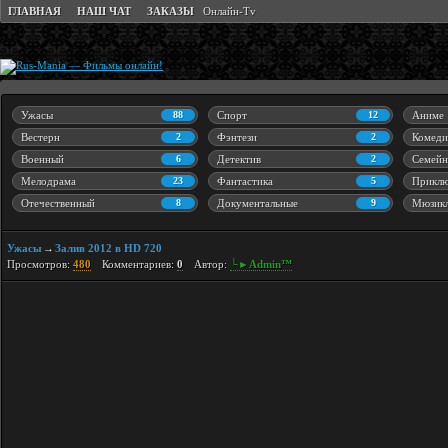
ГЛАВНАЯ
НАШ ЧАТ
ЗАКАЗЫ
Онлайн-Tv
Ужасы
88
Спорт
12
Аниме
Вестерн
2
Фэнтези
2
Комеди
Военный
6
Детектив
2
Семейн
Мелодрама
23
Фантастика
5
Приклю
Отечественный
8
Документальные
9
Мюзик
Ужасы
Залив 2012 в HD 720
→
Просмотров:
480
Комментариев:
0
Автор:
└►Admin™