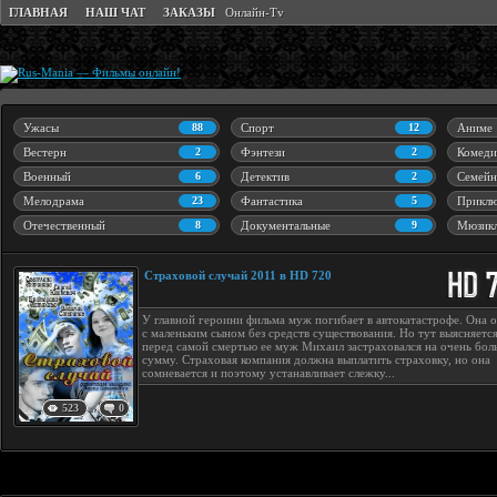
ГЛАВНАЯ
НАШ ЧАТ
ЗАКАЗЫ
Онлайн-Tv
Ужасы
88
Спорт
12
Аниме
Вестерн
2
Фэнтези
2
Комеди
Военный
6
Детектив
2
Семейн
Мелодрама
23
Фантастика
5
Приклю
Отечественный
8
Документальные
9
Мюзик
Страховой случай 2011 в HD 720
У главной героини фильма муж погибает в автокатастрофе. Она о
с маленьким сыном без средств существования. Но тут выясняется
перед самой смертью ее муж Михаил застраховался на очень бо
сумму. Страховая компания должна выплатить страховку, но она
сомневается и поэтому устанавливает слежку...
523
0