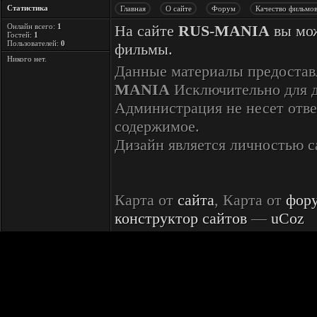
Статистика
Главная
О сайте
Форум
Качество фильмо
Онлайн всего:
1
На сайте
RUS-MANIA
вы мож
Гостей:
1
Пользователей:
0
фильмы.
Никого нет.
Данные материалы предостав
MANIA
Исключительно для 
Администрация не несет отве
содержимое.
Дизайн является личностью 
Карта от
сайта
, Карта от
фор
конструктор сайтов
—
uCoz