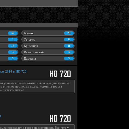
39
Боевик
20
1
Триллер
8
17
Криминал
11
3
Исторический
3
3
Пародия
3
льм 2014 в HD 720
ым,убогим полякам отомстить за века унижений от
ть гнусное порно,где поляки термина торы,а
танистском шлеме.
0
омец приезжает в город на мотоцикле. Все, что у