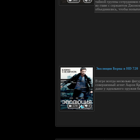
501
0
тайной группы сотрудников 
во главе с сержантом Джоно
объединились, чтобы попыта
Эволюция Борна в HD 720
В игре всегда несколько фиг
совершенный агент Аарон Кр
даже у идеального оружия 
570
0