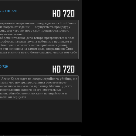
к в HD 720
екретного оперативного подразделения Том Стил и
нг получают задание — осуществить процедуру
ьмы, для чего им поручают проконтролировать
ин-заключенных.
еобременительное дело вскоре превращается в поле
рофессиональная группа наёмников проникает в
юбой ценой отыскать вновь прибывших узниц.
ся эти женщины на самом деле, оперативник Стил
зался втянут в нечто более опасное, чем он мог себе
D 720
 Алекс Кросс идет по следам серийного убийцы, и с
вает, что почерк преступника соответствует
жалостного маньяка по прозвищу Мясник. Десять
вал исполнение одного из его смертельных
Мясник убил беременную жену полицейского и
ужели он вернулся