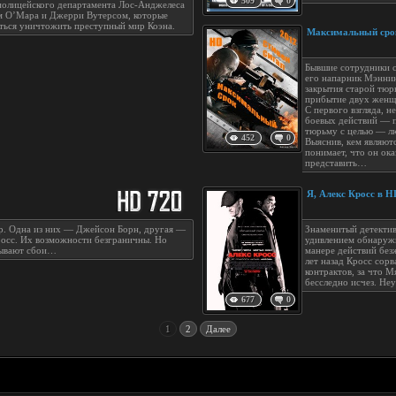
509
0
полицейского департамента Лос-Анджелеса
м О’Мара и Джерри Вутерсом, которые
ться уничтожить преступный мир Коэна.
Максимальный сро
Бывшие сотрудники с
его напарник Мэнни
закрытия старой тюр
прибытие двух женщ
С первого взгляда, н
боевых действий — п
тюрьму с целью — л
452
0
Выяснив, кем являют
понимает, что он ока
представить…
Я, Алекс Кросс в H
ур. Одна из них — Джейсон Борн, другая —
Знаменитый детектив
осс. Их возможности безграничны. Но
удивлением обнаружи
бывают сбои…
манере действий без
лет назад Кросс сор
контрактов, за что 
бесследно исчез. Не
677
0
1
2
Далее