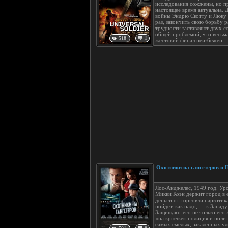
исследования сожжены, но п
настоящее время актуальна. 
войны Эндрю Скотту и Люку 
раз, закончить свою борьбу р
трудности заставляют двух с
общей проблемой, что весьма
518
1
жестокий финал неизбежен…
Охотники на гангстеров в 
Лос-Анджелес, 1949 год. Ур
Микки Коэн держит город в 
деньги от торговли наркотик
пойдет, как надо, — к Западу
Защищают его не только его 
«на крючке» полиция и полит
самых смелых, закаленных у