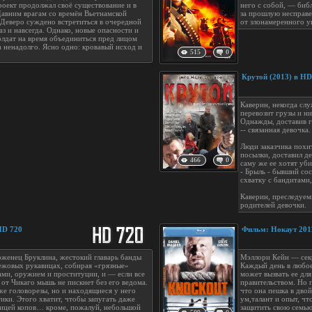
роект продолжал своё существование и в
него с собой, — биб
Давним врагам со времён Вьетнамской
за прошлую несправе
Деверо суждено встретиться в очередной
от злонамеренного у
аз и навсегда. Однако, новые опасности и
олдат на время объединиться пред лицом
 ненадолго. Ясно одно: кровавый исход и
515
0
Крутой (2013) в HD
Каверин, некогда сл
перевозит грузы и ни
Однажды, доставив гр
-- связанная девочка.
Люди заказчика похи
посылки, доставил д
466
0
саму же ее хотят уби
- Брыль - бывший сос
схватку с бандитами,
Каверин, преследуем
родителей девочки.
HD 720
Фильм: Нокаут 201
оженец Бруклина, жестокий главарь банды
Мэллори Кейн — секр
ежовых рукавицах, собирая «грязные»
Каждый день в любо
ами, оружием и проституции, и — если все
может вызвать ее дл
 от Чикаго мышь не пискнет без его ведома.
правительством. Но 
же головорезы, но и находящиеся у него
что она пешка в двой
ики. Этого хватит, чтобы запугать даже
ум,талант и опыт, ч
лицей копов… кроме, пожалуй, небольшой
защитить свою семью 