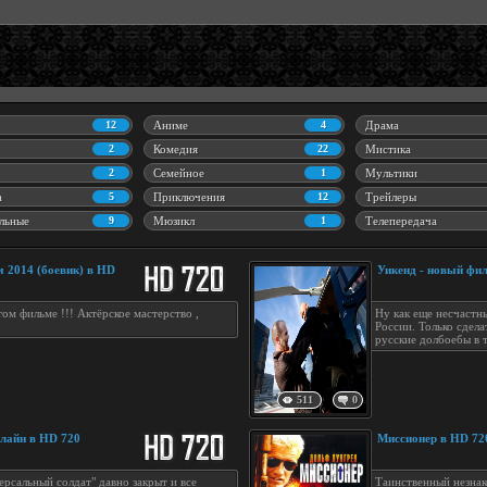
12
Аниме
4
Драма
2
Комедия
22
Мистика
2
Семейное
1
Мультики
а
5
Приключения
12
Трейлеры
льные
9
Мюзикл
1
Телепередача
 2014 (боевик) в HD
Уикенд - новый фи
ом фильме !!! Актёрское мастерство ,
Ну как еще несчастн
России. Только сдела
русские долбоебы в 
511
0
нлайн в HD 720
Миссионер в HD 72
ерсальный солдат" давно закрыт и все
Таинственный незнак