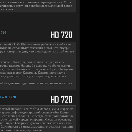
лия и желание восстановить справедливость. Мстя
дливость к нему, он освобождает маленький город
гнетателя.
 720
уживший в ОМОНе, начинает работать на себя - он
когда не спрашивает заказчика о том, что внутри.
уз, Каверин видит, что в чемодане, который он вез
тили ее и Каверин, сам не зная о содержимом
евочку главарю банды. За девочку требуют выкуп,
ть, чтобы избавиться от свидетеля. Среди бандитов
луживец и враг Каверина. Каверин вступает в
 ему удается отбить у них девочку, и скрыться.
ый бандитами, идущими по пятам, начинает поиск
1 в HD 720
етный молодой агент. Она молода, умна и красива.
е время шеф международной спецслужбы Кеннет
я исполнения задания, не всегда санкционированных
после плохой череды операции Мэллори осознает,
ной игре. Теперь ей нужно использовать весь свой
тобы скрыться от международного розыска полиции,
и отомстить за предательство...