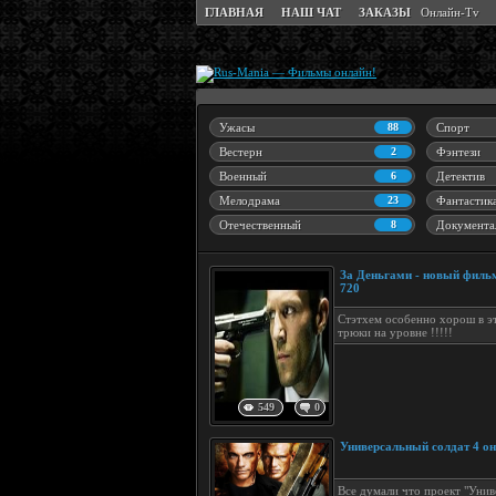
ГЛАВНАЯ
НАШ ЧАТ
ЗАКАЗЫ
Онлайн-Tv
Ужасы
88
Спорт
Вестерн
2
Фэнтези
Военный
6
Детектив
Мелодрама
23
Фантастик
Отечественный
8
Документа
За Деньгами - новый фильм
720
Стэтхем особенно хорош в эт
трюки на уровне !!!!!
549
0
Универсальный солдат 4 о
Все думали что проект "Унив