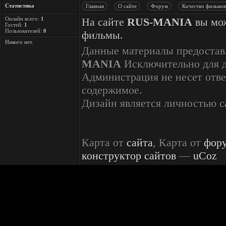
Статистика
Главная
О сайте
Форум
Качество фильмо
Онлайн всего:
1
На сайте
RUS-MANIA
вы мож
Гостей:
1
Пользователей:
0
фильмы.
Никого нет.
Данные материалы предостав
MANIA
Исключительно для 
Администрация не несет отве
содержимое.
Дизайн является личностью 
Карта от
сайта
, Карта от
фор
конструктор сайтов
—
uCoz