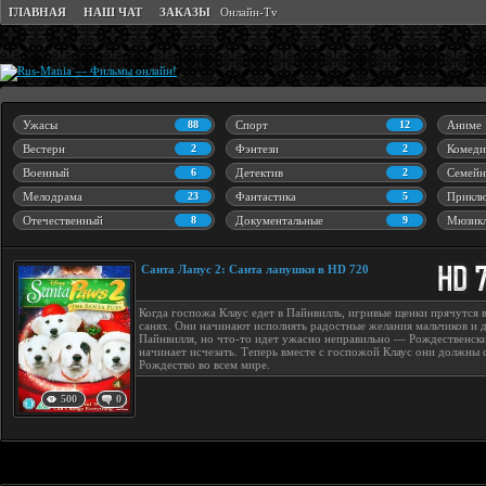
ГЛАВНАЯ
НАШ ЧАТ
ЗАКАЗЫ
Онлайн-Tv
Ужасы
88
Спорт
12
Аниме
Вестерн
2
Фэнтези
2
Комеди
Военный
6
Детектив
2
Семейн
Мелодрама
23
Фантастика
5
Приклю
Отечественный
8
Документальные
9
Мюзик
Санта Лапус 2: Санта лапушки в HD 720
Когда госпожа Клаус едет в Пайнвилль, игривые щенки прячутся в
санях. Они начинают исполнять радостные желания мальчиков и 
Пайнвилля, но что-то идет ужасно неправильно — Рождественск
начинает исчезать. Теперь вместе с госпожой Клаус они должны 
Рождество во всем мире.
500
0