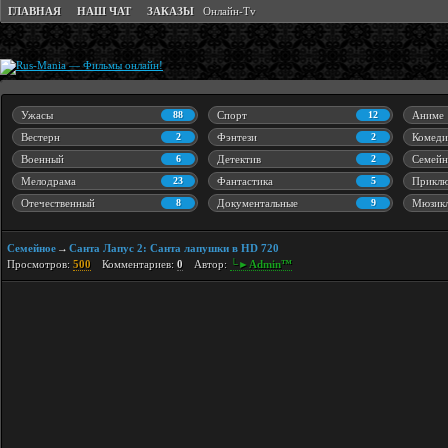
ГЛАВНАЯ
НАШ ЧАТ
ЗАКАЗЫ
Онлайн-Tv
Ужасы
88
Спорт
12
Аниме
Вестерн
2
Фэнтези
2
Комеди
Военный
6
Детектив
2
Семейн
Мелодрама
23
Фантастика
5
Приклю
Отечественный
8
Документальные
9
Мюзик
Семейное
Санта Лапус 2: Санта лапушки в HD 720
→
Просмотров:
500
Комментариев:
0
Автор:
└►Admin™