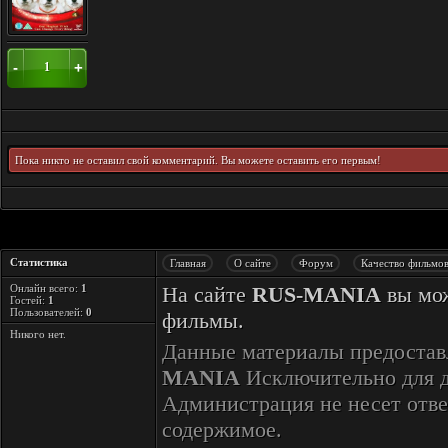
-
+
1
Пока никто не оставил свой комментарий. Вы можете оставить его первым!
Статистика
Главная
О сайте
Форум
Качество фильмо
Онлайн всего:
1
На сайте
RUS-MANIA
вы мож
Гостей:
1
Пользователей:
0
фильмы.
Никого нет.
Данные материалы предостав
MANIA
Исключительно для 
Администрация не несет отве
содержимое.