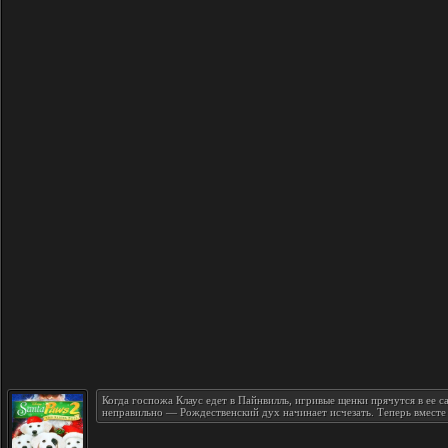
Когда госпожа Клаус едет в Пайнвилль, игривые щенки прячутся в ее 
неправильно — Рождественский дух начинает исчезать. Теперь вместе