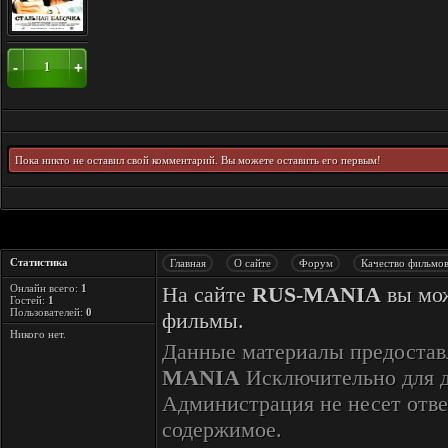
-
+
1
Пока никто не оставил свой комментарий. Вы можете оставить его первым!
Статистика
Главная
О сайте
Форум
Качество фильмо
Онлайн всего:
1
На сайте
RUS-MANIA
вы мож
Гостей:
1
Пользователей:
0
фильмы.
Никого нет.
Данные материалы предостав
MANIA
Исключительно для 
Администрация не несет отве
содержимое.