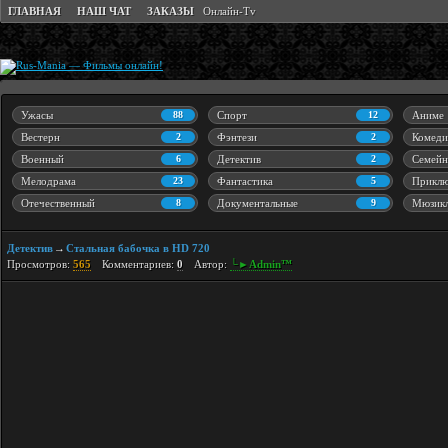
ГЛАВНАЯ
НАШ ЧАТ
ЗАКАЗЫ
Онлайн-Tv
Ужасы
88
Спорт
12
Аниме
Вестерн
2
Фэнтези
2
Комеди
Военный
6
Детектив
2
Семейн
Мелодрама
23
Фантастика
5
Приклю
Отечественный
8
Документальные
9
Мюзик
Детектив
Стальная бабочка в HD 720
→
Просмотров:
565
Комментариев:
0
Автор:
└►Admin™