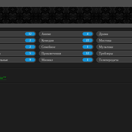
12
Аниме
4
Драма
2
Комедия
22
Мистика
2
Семейное
1
Мультики
а
5
Приключения
12
Трейлеры
льные
9
Мюзикл
1
Телепередача
in™