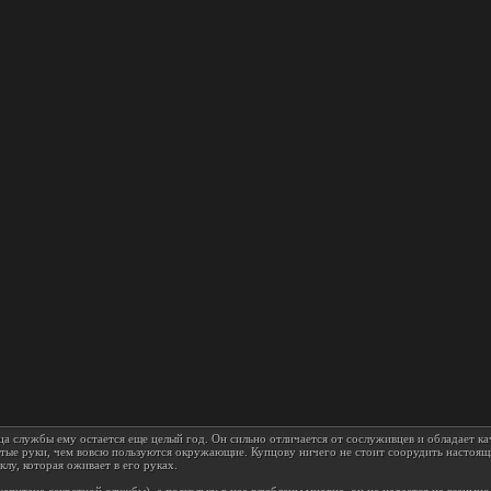
нца службы ему остается еще целый год. Он сильно отличается от сослуживцев и обладает к
отые руки, чем вовсю пользуются окружающие. Купцову ничего не стоит соорудить настоящ
клу, которая оживает в его руках.