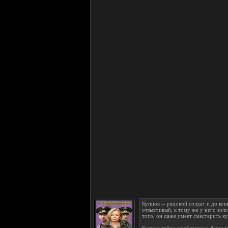
Купцов -- рядовой солдат и до ко
отзывчивый, к тому же у него зол
того, он даже умеет смастерить ку