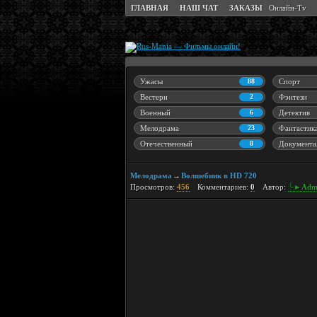
ГЛАВНАЯ
НАШ ЧАТ
ЗАКАЗЫ
Онлайн-Tv
Ужасы
88
Спорт
Вестерн
2
Фэнтези
Военный
6
Детектив
Мелодрама
23
Фантастик
Отечественный
8
Документа
Мелодрама
Волшебник в HD 720
→
Просмотров:
456
Комментариев:
0
Автор:
└►Adm