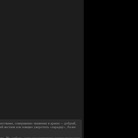
ачествами, совершенно лишними в армии -- добрый,
ий костюм или изящно укоротить «парадку», более