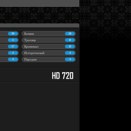
39
Боевик
20
1
Триллер
8
17
Криминал
11
3
Исторический
3
3
Пародия
3