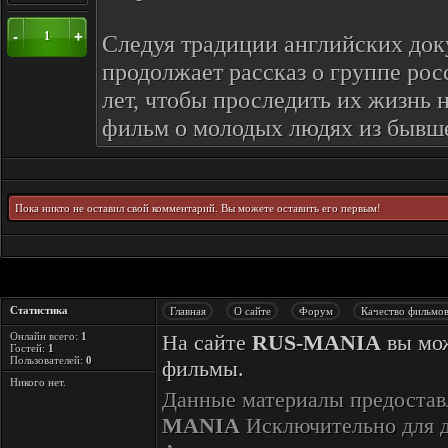
-
+
1
Следуя традиции английских док
продолжает рассказ о группе рос
лет, чтобы проследить их жизнь 
фильм о молодых людях из бывше
Пока никто не оставил свой комментарий. Вы можете оставить его первым!
Статистика
Главная
О сайте
Форум
Качество фильмо
Онлайн всего:
1
На сайте
RUS-MANIA
вы мож
Гостей:
1
Пользователей:
0
фильмы.
Никого нет.
Данные материалы предостав
MANIA
Исключительно для 