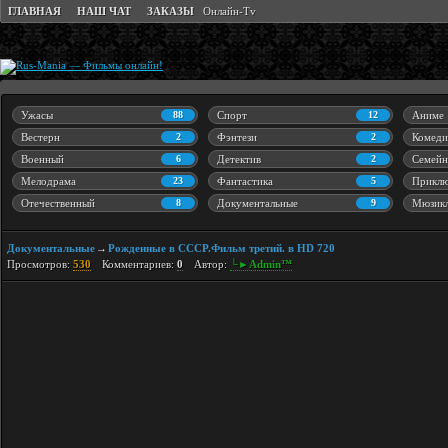
ГЛАВНАЯ
НАШ ЧАТ
ЗАКАЗЫ
Онлайн-Tv
Ужасы
88
Спорт
12
Аниме
Вестерн
2
Фэнтези
2
Комеди
Военный
6
Детектив
2
Семейн
Мелодрама
23
Фантастика
5
Приклю
Отечественный
8
Документальные
9
Мюзик
Документальные
Рожденные в СССР.Фильм третий. в HD 720
→
Просмотров:
530
Комментариев:
0
Автор:
└►Admin™