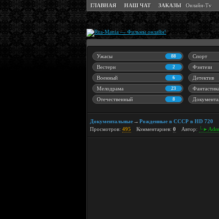
ГЛАВНАЯ
НАШ ЧАТ
ЗАКАЗЫ
Онлайн-Tv
Ужасы
88
Спорт
Вестерн
2
Фэнтези
Военный
6
Детектив
Мелодрама
23
Фантастик
Отечественный
8
Документа
Документальные
Рожденные в СССР в HD 720
→
Просмотров:
495
Комментариев:
0
Автор:
└►Adm