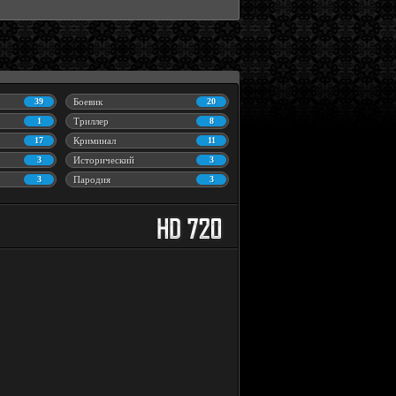
39
Боевик
20
1
Триллер
8
17
Криминал
11
3
Исторический
3
3
Пародия
3