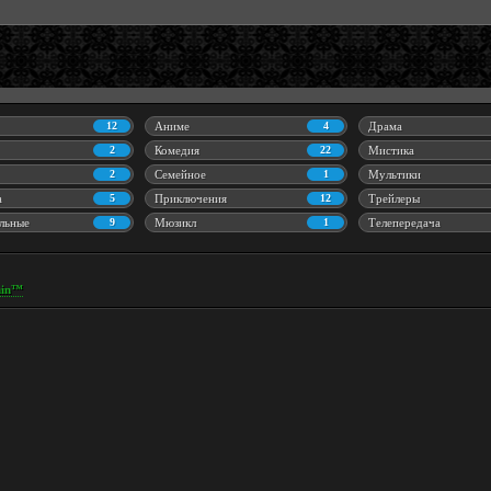
12
Аниме
4
Драма
2
Комедия
22
Мистика
2
Семейное
1
Мультики
а
5
Приключения
12
Трейлеры
льные
9
Мюзикл
1
Телепередача
in™