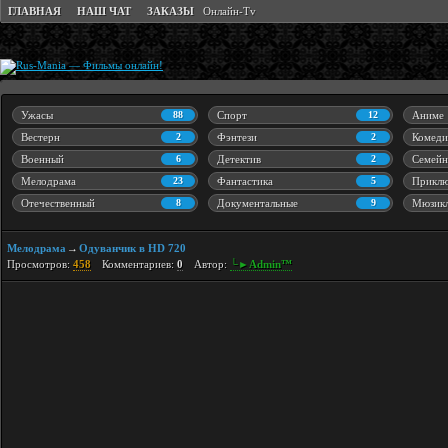
ГЛАВНАЯ
НАШ ЧАТ
ЗАКАЗЫ
Онлайн-Tv
Ужасы
88
Спорт
12
Аниме
Вестерн
2
Фэнтези
2
Комеди
Военный
6
Детектив
2
Семейн
Мелодрама
23
Фантастика
5
Приклю
Отечественный
8
Документальные
9
Мюзик
Мелодрама
Одуванчик в HD 720
→
Просмотров:
458
Комментариев:
0
Автор:
└►Admin™