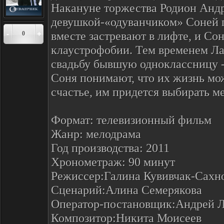
Накануне торжества Родион Андр
девушкой-«одуванчиком» Соней п
вместе застревают в лифте, и Со
-
+
0
клаустрофобии. Тем временем Ла
свадьбу бывшую одноклассницу --
Соня понимают, что их жизнь мо
счастье, им придется выбирать м
Формат: телевизионный фильм
Жанр: мелодрама
Год производства: 2011
Хронометраж: 90 минут
Режиссер:Галина Кувивчак-Сахн
Сценарий:Алина Семерякова
Оператор-постановщик:Андрей 
Композитор:Никита Моисеев