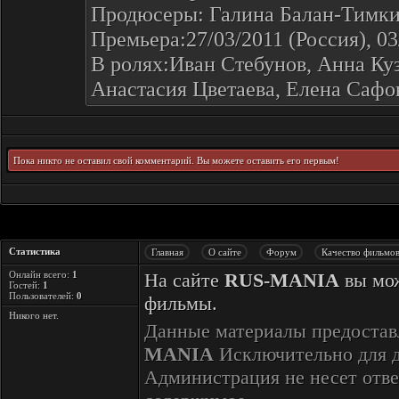
Продюсеры: Галина Балан-Тимки
Премьера:27/03/2011 (Россия), 03
В ролях:Иван Стебунов, Анна Ку
Анастасия Цветаева, Елена Сафо
Пока никто не оставил свой комментарий. Вы можете оставить его первым!
Статистика
Главная
О сайте
Форум
Качество фильмо
Онлайн всего:
1
На сайте
RUS-MANIA
вы мож
Гостей:
1
Пользователей:
0
фильмы.
Никого нет.
Данные материалы предостав
MANIA
Исключительно для 
Администрация не несет отве