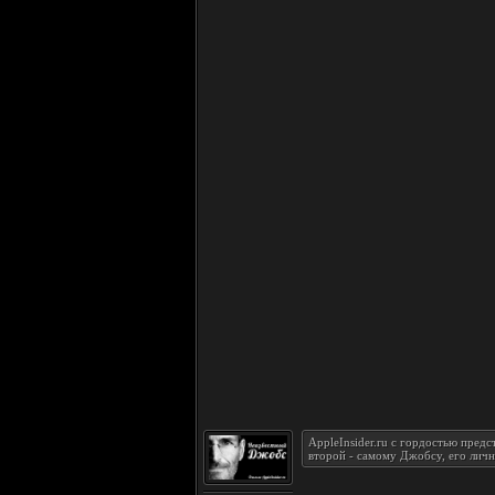
AppleInsider.ru с гордостью пред
второй - самому Джобсу, его личн