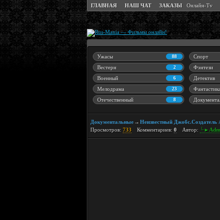
ГЛАВНАЯ
НАШ ЧАТ
ЗАКАЗЫ
Онлайн-Tv
Ужасы
88
Спорт
Вестерн
2
Фэнтези
Военный
6
Детектив
Мелодрама
23
Фантастик
Отечественный
8
Документа
Документальные
Неизвестный Джобс.Создатель 
→
Просмотров:
733
Комментариев:
0
Автор:
└►Adm