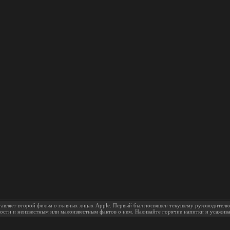
ставляет второй фильм о главных лицах Apple. Первый был посвящен текущему руководител
ости и неизвестным или малоизвестным фактов о нем. Наливайте горячие напитки и усажива