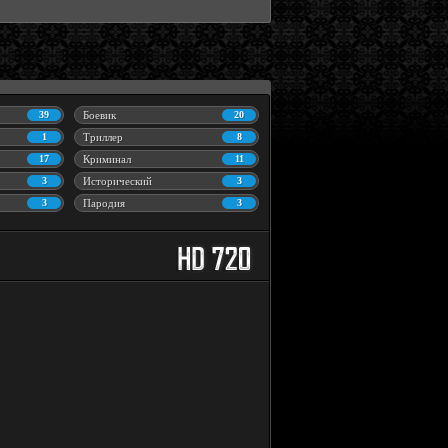
39
Боевик
20
1
Триллер
8
17
Криминал
11
3
Исторический
3
3
Пародия
3