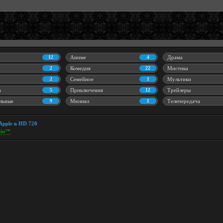
12
Аниме
4
Драма
2
Комедия
22
Мистика
2
Семейное
1
Мультики
а
5
Приключения
12
Трейлеры
льные
9
Мюзикл
1
Телепередача
Apple в HD 720
in™