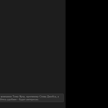
ю компании Тиму Куку, преемнику Стива Джобса, а
йтесь удобнее - будет интересно.