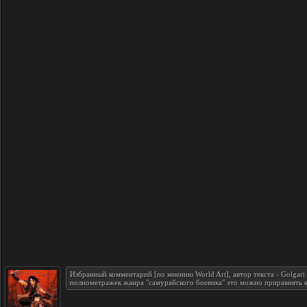
Избранный комментарий [по мнению World Art], автор текста - Golgari
полнометражек жанра "самурайского боевика" это можно приравнять к