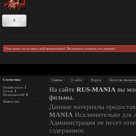
-
+
0
Пока никто не оставил свой комментарий. Вы можете оставить его первым!
Статистика
Главная
О сайте
Форум
Качество фильмо
Онлайн всего:
1
На сайте
RUS-MANIA
вы мож
Гостей:
1
Пользователей:
0
фильмы.
Никого нет.
Данные материалы предостав
MANIA
Исключительно для 
Администрация не несет отве
содержимое.