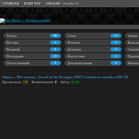
ГЛАВНАЯ
НАШ ЧАТ
ЗАКАЗЫ
Онлайн-Tv
Ужасы
88
Спорт
12
Аниме
Вестерн
2
Фэнтези
2
Комеди
Военный
6
Детектив
2
Семейн
Мелодрама
23
Фантастика
5
Приклю
Отечественный
8
Документальные
9
Мюзик
Аниме
Меч чужака / Sword of the Stranger (2007) Смпотреть онлайн в HD 720
→
Просмотров:
760
Комментариев:
0
Автор:
ReeD