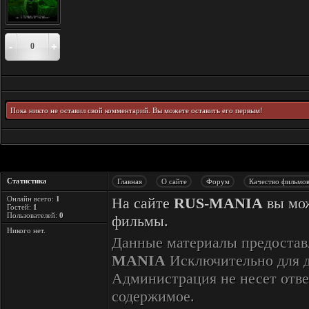
-
+
0
Пока никто не оставил свой комментарий. Вы можете оставить его первым!
Статистика
Главная
О сайте
Форум
Качество фильмо
Онлайн всего:
1
На сайте
RUS-MANIA
вы мож
Гостей:
1
Пользователей:
0
фильмы.
Никого нет.
Данные материалы предостав
MANIA
Исключительно для 
Администрация не несет отве
содержимое.