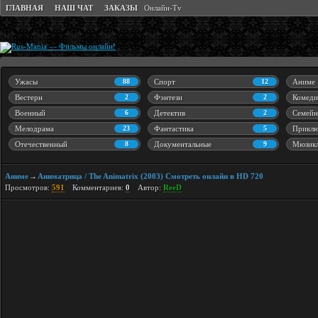
ГЛАВНАЯ
НАШ ЧАТ
ЗАКАЗЫ
Онлайн-Tv
Ужасы
88
Спорт
12
Аниме
Вестерн
2
Фэнтези
2
Комеди
Военный
6
Детектив
2
Семейн
Мелодрама
23
Фантастика
5
Приклю
Отечественный
8
Документальные
9
Мюзик
Аниме
Аниматрица / The Animatrix (2003) Cмотреть онлайн в HD 720
→
Просмотров:
591
Комментариев:
0
Автор:
ReeD