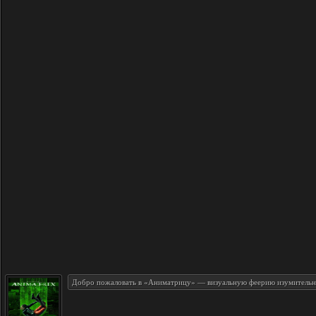
Добро пожаловать в «Аниматрицу» — визуальную феерию изумительн